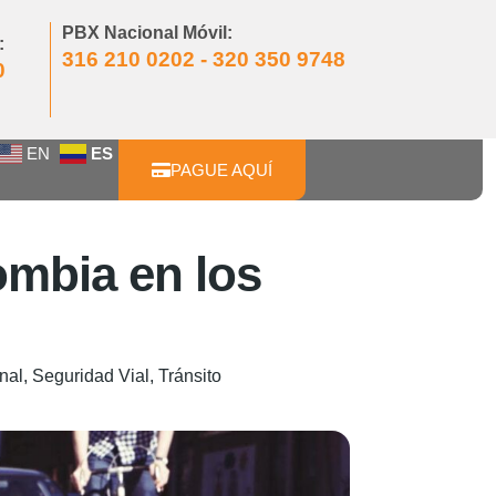
PBX Nacional Móvil:
:
316 210 0202 - 320 350 9748
0
EN
ES
PAGUE AQUÍ
lombia en los
nal
,
Seguridad Vial
,
Tránsito