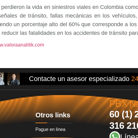
perdieron la vida en siniestros viales en Colombia com
ñales de tránsito, fallas mecánicas en los vehículos, 
iendo un porcentaje alto del 60% que corresponde a los
educir las fatalidades en los accidentes de tránsito para
.valoraanalitik.com
Contacte un asesor especializado
24
PBX Nac
60 (1) 
Otros links
316 21
Pague en línea
Líne