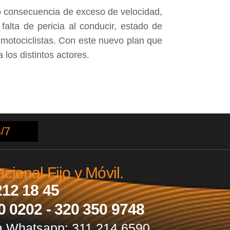
o consecuencia de exceso de velocidad,
falta de pericia al conducir, estado de
 motociclistas. Con este nuevo plan que
 los distintos actores.
/7
ional Fijo y Móvil.
212 18 45
0 0202 - 320 350 9748
a Whatsapp: 311 214 6590