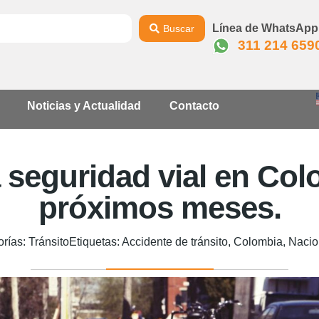
Línea de WhatsApp
Buscar
311 214 659
Noticias y Actualidad
Contacto
a seguridad vial en Co
próximos meses.
orías:
Tránsito
Etiquetas:
Accidente de tránsito
,
Colombia
,
Nacio