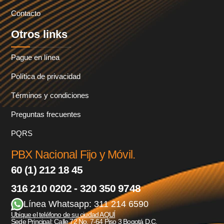
Contacto
Otros links
Pague en línea
Política de privacidad
Términos y condiciones
Preguntas frecuentes
PQRS
PBX Nacional Fijo y Móvil.
60 (1) 212 18 45
316 210 0202 - 320 350 9748
Línea Whatsapp: 311 214 6590
Ubique el teléfono de su ciudad AQUÍ
Sede Principal: Calle 72 No. 7-64 Piso 3 Bogotá D.C.