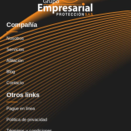
Compañía
Nosotros
Servicios
Afiliación
Blog
Contacto
Otros links
Pague en línea
Política de privacidad
Términos y condiciones