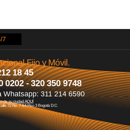
/7
ional Fijo y Móvil.
212 18 45
0 0202 - 320 350 9748
a Whatsapp: 311 214 6590
no de su ciudad AQUÍ
Calle 72 No. 7-64 Piso 3 Bogotá D.C.