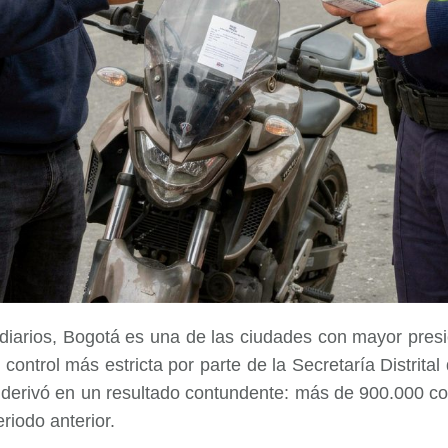
diarios, Bogotá es una de las ciudades con mayor pres
ontrol más estricta por parte de la Secretaría Distrita
, derivó en un resultado contundente: más de 900.000 c
riodo anterior.