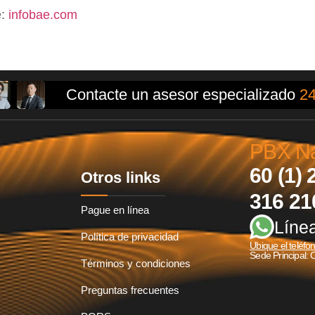
e:
infobae.com
Contacte un asesor especializado
24
PBX Nac
60 (1) 
Otros links
316 21
Pague en línea
Líne
Política de privacidad
Ubique el teléfo
Sede Principal: 
Términos y condiciones
Preguntas frecuentes