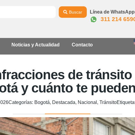
Línea de WhatsApp
Buscar
311 214 659
Noticias y Actualidad
Contacto
nfracciones de tránsit
tá y cuánto te pueden
2026
Categorías:
Bogotá
,
Destacada
,
Nacional
,
Tránsito
Etiqueta