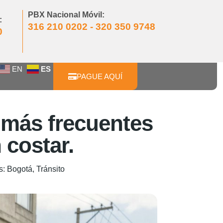
PBX Nacional Móvil:
:
316 210 0202 - 320 350 9748
0
EN
ES
PAGUE AQUÍ
o más frecuentes
 costar.
s:
Bogotá
,
Tránsito