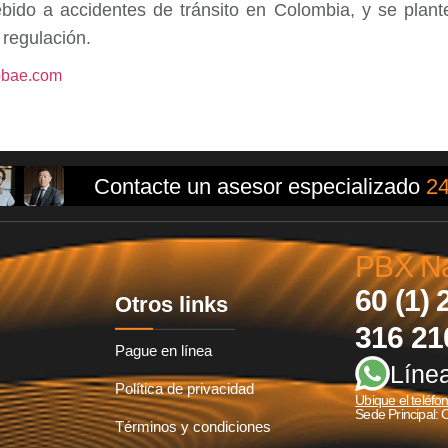
bido a accidentes de tránsito en Colombia, y se plant
 regulación.
obae.com
Contacte un asesor especializado
24
PBX Nac
60 (1) 
Otros links
316 21
Pague en línea
Líne
Política de privacidad
Ubique el teléfo
Sede Principal: 
Términos y condiciones