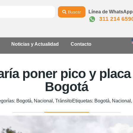
Línea de WhatsApp
Buscar
311 214 659
Noticias y Actualidad
Contacto
taría poner pico y placa
Bogotá
gorías:
Bogotá
,
Nacional
,
Tránsito
Etiquetas:
Bogotá
,
Nacional