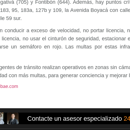
gativá (705) y Fontibón (644). Además, hay puntos crít
 183, 95, 183a, 127b y 109, la Avenida Boyacá con call
le 59 sur.
conducir a exceso de velocidad, no portar licencia, n
 licencia, no usar el cinturón de seguridad, estacionar 
sarse un semáforo en rojo. Las multas por estas inf
gentes de tránsito realizan operativos en zonas sin cáma
idad con más multas, para generar conciencia y mejorar l
obae.com
Contacte un asesor especializado
24