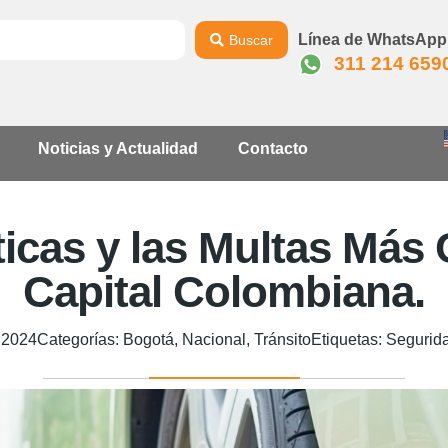
Línea de WhatsApp
Buscar
311 214 659
Noticias y Actualidad
Contacto
ticas y las Multas Más
Capital Colombiana.
, 2024
Categorías:
Bogotá
,
Nacional
,
Tránsito
Etiquetas:
Segurida