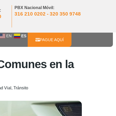
PBX Nacional Móvil:
:
316 210 0202 - 320 350 9748
0
EN
ES
PAGUE AQUÍ
 Comunes en la
d Vial
,
Tránsito